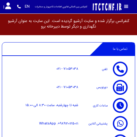
EN
کنفرانس بین المللی فناوری اطلاعات،کامپیوتر و مخابرات
کنفرانس برگزار شده و سایت آرشیو گردیده است. این سایت به عنوان آرشیو
نگهداری و دیگر توسط دبیرخ
تماس با ما
021 - 71053038
تلفن
021 - 71053038
دورنویس
شنبه تا چهارشنبه، ساعت 8:30 الی 15:00
ساعات کاری
WhatsApp :+989120125011
پشتیبانی آنلاین