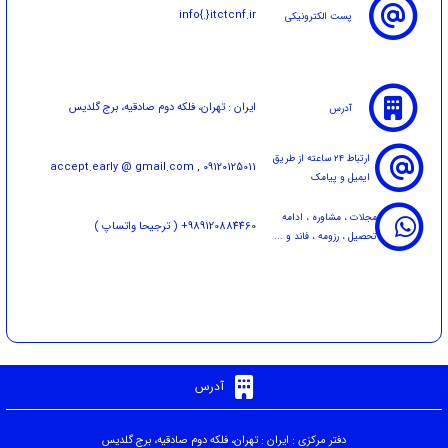
info{.}itctcnf.ir
پست الکترونیکی
ایران : تهران، فلکه دوم صادقیه، برج گلدیس
آدرس
ارتباط 24 ساعته از طریق
accept.early @ gmail.com , 09120125011
ایمیل و پیامک
مجلات ، مشاوره ، ادامه
989120884460+ ( ترجیحا واتساپ )
تحصیل ، رزومه ، فاند و ...
آدرس
دفتر مرکزی : ایران : تهران، فلکه دوم صادقیه، برج گلدیس