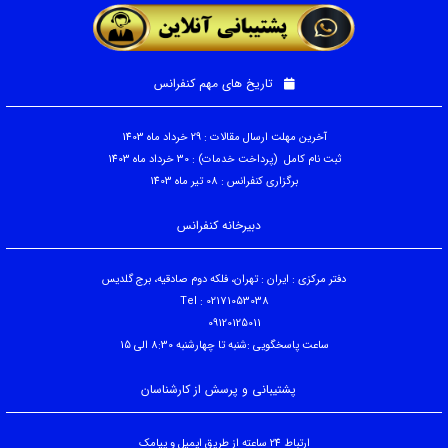
تاریخ های مهم کنفرانس
آخرین مهلت ارسال مقالات : 29 خرداد ماه 1403
ثبت نام کامل (پرداخت خدمات) : 30 خرداد ماه 1403
برگزاری کنفرانس : 08 تیر ماه 1403
دبیرخانه کنفرانس
دفتر مرکزی : ایران : تهران، فلکه دوم صادقیه، برج گلدیس
Tel : 02171053038
09120125011
ساعت پاسخگویی :شنبه تا چهارشنبه 8:30 الی 15
پشتیبانی و پرسش از کارشناسان
ارتباط 24 ساعته از طریق ایمیل و پیامک