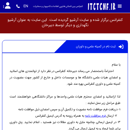
EN
کنفرانس بین المللی فناوری اطلاعات،کامپیوتر و مخابرات
کنفرانس برگزار شده و سایت آرشیو گردیده است. این سایت به عنوان آرشیو
نگهداری و دیگر توسط
ثبت نام در کمیته علمی و داوران
با سلام
احتراماً؛ باستحضار می رساند دبیرخانه کنفرانس در نظر دارد از توانمندی های اساتید
و اعضای هیات علمی دانشگاه ها و موسسات داخل و خارج از کشور جهت عضویت در
کمیته علمی و داوری کنفرانس بهره مند شود.
لذا ازاساتید و اعضای محترم هیات علمی واحدها و مراکز دانشگاهی خواهشمند است
طبق مراحل زیر عمل نمایند :
1- دریافت فرم موافقت نامه عضویت و تکمیل آن و سپس امضای ذیل موافقت نامه
2- ارسال
فرم موافقت نامه
به همراه رزومه به آدرس ایمیل کنفرانس
3- در ایمیل ارسالی چنانچه مایل به داوری مقالات نیز هستید ، اعلام نمایید. پنل داوری
برای شما ایجاد و به ایمیل ارسال می گردد.