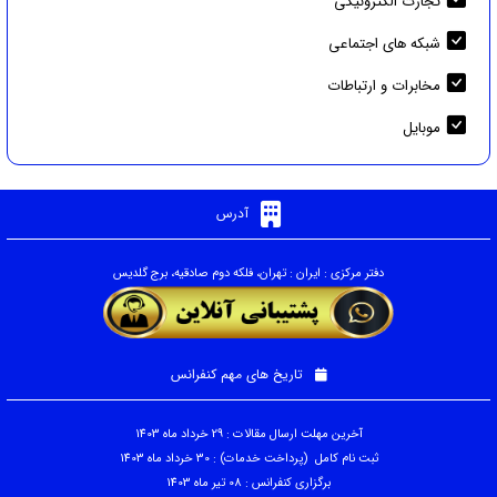
تجارت الکترونیکی
شبکه های اجتماعی
مخابرات و ارتباطات
موبایل
آدرس
دفتر مرکزی : ایران : تهران، فلکه دوم صادقیه، برج گلدیس
تاریخ های مهم کنفرانس
آخرین مهلت ارسال مقالات : 29 خرداد ماه 1403
ثبت نام کامل (پرداخت خدمات) : 30 خرداد ماه 1403
برگزاری کنفرانس : 08 تیر ماه 1403