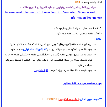
لینک راهنمای مجله
ijcit
مجله بین المللی علمی تخصصی نوآوری در علوم کامپیوتر و فناوری اطلاعات
International Journal of Innovation in Computer Science and
Information Technology
* 2- مقاله در سایت مجله انتخابی سابمیت گردد.
* 3- کد مقاله سابمیتی به دبیرخانه اعلام شود.
نکات
:
از بخش خدمات کنفرانس در پنل کاربری ، جهت پرداخت تخفیف دار اقدام نمایید.
جهت تقاضای تخفیف دار در مجلات باید در
کنفرانس ثبت نام نهایی
نموده باشید.
خدمات ویراستاری نهایی مقاله (ادیت ورژن انگلیسی مقاله + پذیرش مقاله + چاپ
فول تکست مقاله در مجله انگلیسی زبان دارای شاپا بین المللی ) توسط دبیرخانه
انجام می شود .
جهت ترجمه مقاله با تخفیف ویژه کنفرانس
کلیک نمایید .
جهت مشاهده هزینه ها کلیک نمائید
.
** مجلات بین المللی
با 10 درصد تخفیف
SCOPUS
,
ISI