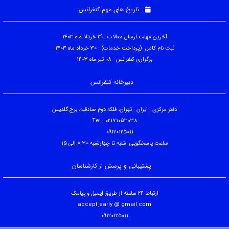
تاریخ های مهم کنفرانس
آخرین مهلت ارسال مقالات : 29 خرداد ماه 1403
ثبت نام کامل (پرداخت خدمات) : 30 خرداد ماه 1403
برگزاری کنفرانس : 08 تیر ماه 1403
دبیرخانه کنفرانس
دفتر مرکزی : ایران : تهران، فلکه دوم صادقیه، برج گلدیس
Tel : 02171053038
09120125011
ساعت پاسخگویی :شنبه تا چهارشنبه 8:30 الی 15
پشتیبانی و پرسش از کارشناسان
ارتباط 24 ساعته از طریق ایمیل و پیامک
accept.early @ gmail.com
09120125011