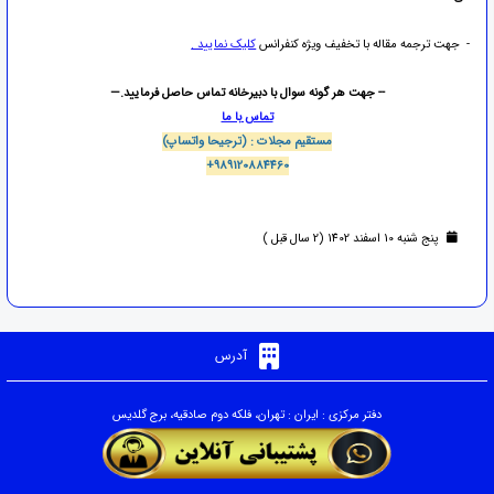
- جهت ترجمه مقاله با تخفیف ویژه کنفرانس
کلیک نمایید .
-- جهت هر گونه سوال با دبیرخانه تماس حاصل فرمایید.
—
تماس با ما
مستقیم مجلات : (
ترجیحا واتساپ)
+989120884460
پنج شنبه 10 اسفند 1402 (2 سال قبل )
آدرس
دفتر مرکزی : ایران : تهران، فلکه دوم صادقیه، برج گلدیس