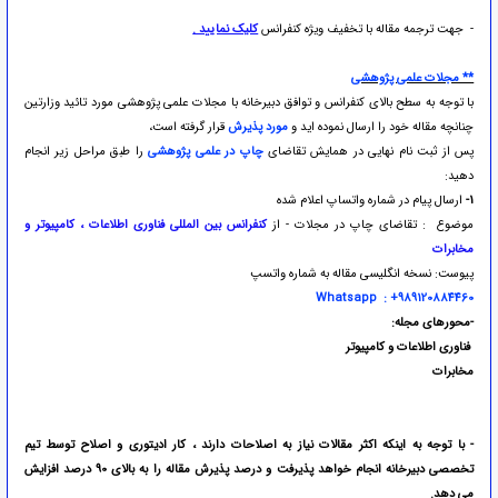
- جهت ترجمه مقاله با تخفیف ویژه کنفرانس
کلیک نمایید .
** مجلات علمی پژوهشی
با توجه به سطح بالای کنفرانس و توافق دبیرخانه با مجلات علمی پژوهشی مورد تائید وزارتین
چنانچه مقاله خود را ارسال نموده اید و
مورد پذیرش
قرار گرفته است،
پس از ثبت نام نهایی در همایش تقاضای
چاپ در علمی پژوهشی
را طبق مراحل زیر انجام
دهید:
1-
ارسال پیام در شماره واتساپ اعلام شده
موضوع : تقاضای چاپ در مجلات - از
کنفرانس بین المللی فناوری اطلاعات ، کامپیوتر و
مخابرات
پیوست: نسخه انگلیسی مقاله به شماره واتسپ
Whatsapp : +989120884460
-
محورهای مجله
:
فناوری اطلاعات و کامپیوتر
مخابرات
-
با توجه به اینکه اکثر مقالات نیاز به اصلاحات دارند ، کار ادیتوری و اصلاح توسط تیم
تخصصی دبیرخانه انجام خواهد پذیرفت و درصد پذیرش مقاله را به بالای 90 درصد افزایش
می دهد
.