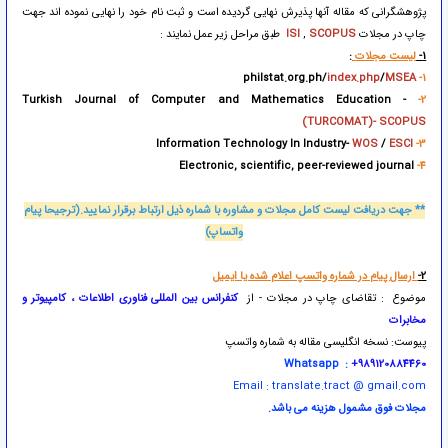
پژوهشگرانی که مقاله آنها پذیرش نهایی گردیده است و ثبت نام خود را نهایی نموده اند جهت
چاپ در مجلات
SCOPUS
,
ISI
طبق مراحل زیر عمل نمایند :
1-
لیست مجلات
:
philstat.org.ph/
index.php
/
MSEA
1-
Turkish Journal of Computer and Mathematics Education
-
2-
(TURCOMAT)- SCOPUS
WOS
/
ESCI
Information Technology In Industry-
3-
Electronic, scientific, peer-reviewed journal
4-
** جهت دریافت لیست کامل مجلات و مشاوره با شماره ذیل ارتباط برقرار نمایید.(ترجیحا پیام
واتساپ)
2-
ارسال پیام در شماره واتسپ اعلام شده یا ایمیل
موضوع : تقاضای چاپ در مجلات - از
کنفرانس بین المللی فناوری اطلاعات ، کامپیوتر و
مخابرات
پیوست: نسخه انگلیسی مقاله به شماره واتسپ
Whatsapp :
+989120884460
Email : translate.tract @ gmail.com
مجلات فوق مشمول هزینه می باشد
.